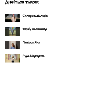
Дивіться також
Склярова Валерія
Терзіу Олександр
Павлюк Яна
Рудь Маргарита