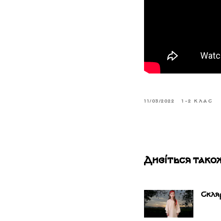
11/03/2022
1-2 КЛАС
Дивіться тако
Скля