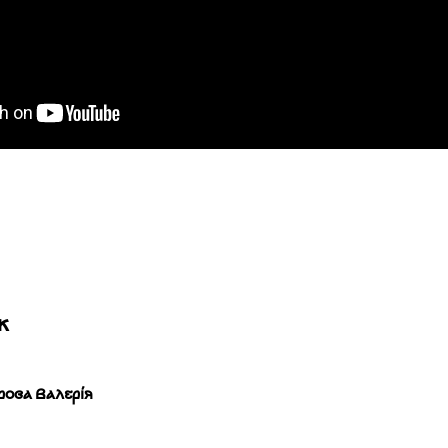
ж
рова Валерія