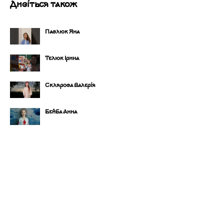
Дивіться також
Павлюк Яна
Телюк Ірина
Склярова Валерія
Бейба Анна