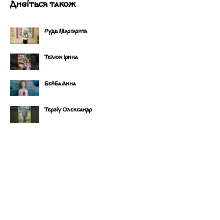
Дивіться також
Рудь Маргарита
Телюк Ірина
Бейба Анна
Терзіу Олександр