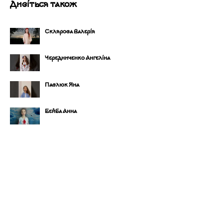
Дивіться також
Склярова Валерія
Чередниченко Ангеліна
Павлюк Яна
Бейба Анна