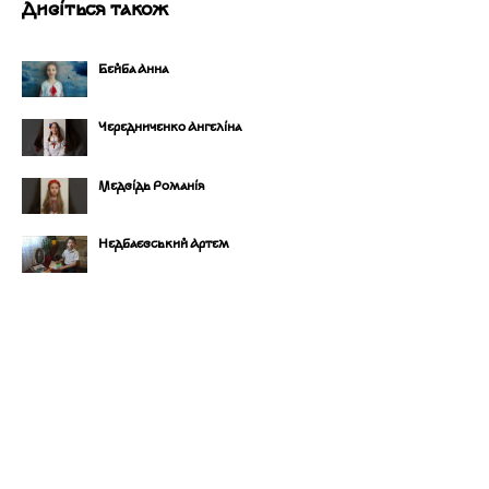
Дивіться також
Бейба Анна
Чередниченко Ангеліна
Медвідь Романія
Недбаєвський Артем