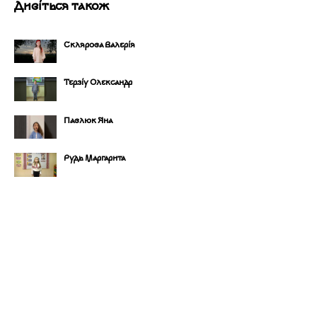
Дивіться також
Склярова Валерія
Терзіу Олександр
Павлюк Яна
Рудь Маргарита