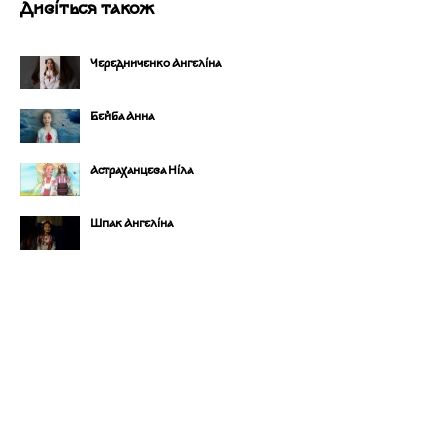
Дивіться також
Чередниченко Ангеліна
Бейба Анна
Астраханцева Ніла
Шпак Ангеліна