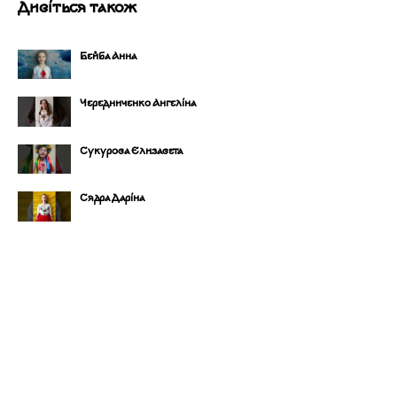
Дивіться також
Бейба Анна
Чередниченко Ангеліна
Сукурова Єлизавета
Сядра Даріна