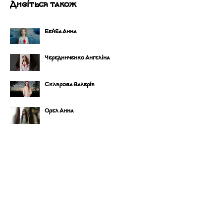
Дивіться також
Бейба Анна
Чередниченко Ангеліна
Склярова Валерія
Орел Анна