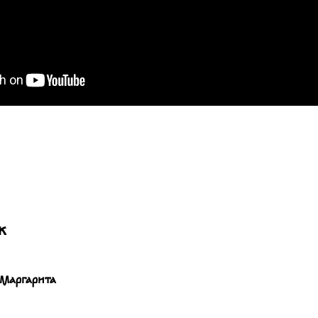
ж
 Маргарита