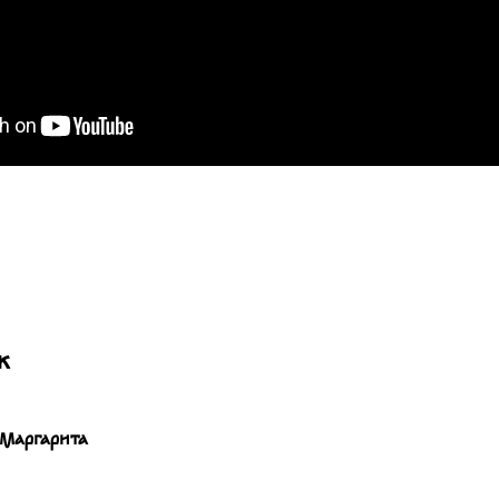
ж
 Маргарита