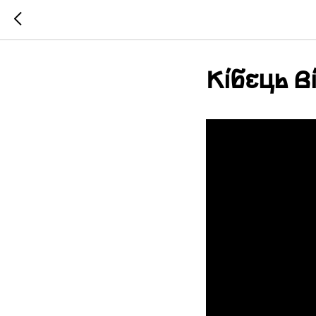
Кібець В