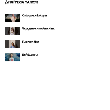
Дивіться також
Склярова Валерія
Чередниченко Ангеліна
Павлюк Яна
Бейба Анна