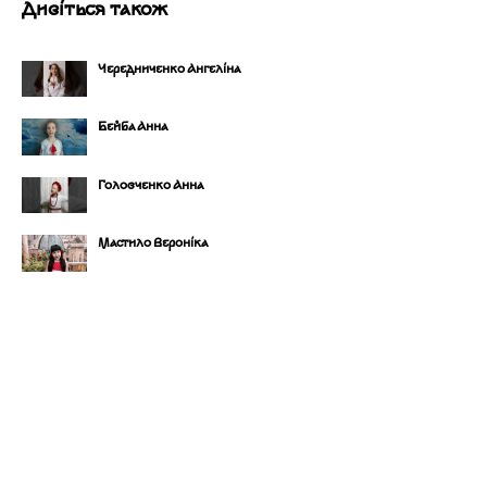
Дивіться також
Чередниченко Ангеліна
Бейба Анна
Головченко Анна
Мастило Вероніка