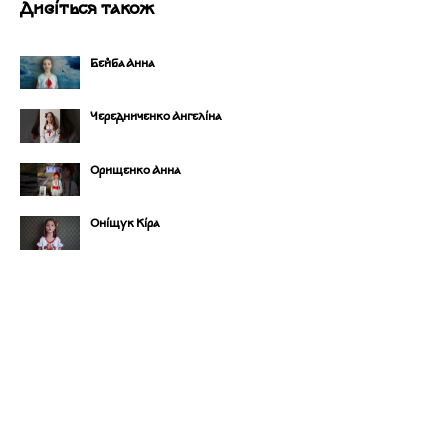
Дивіться також
Бейба Анна
Чередниченко Ангеліна
Орищенко Анна
Оніщук Кіра