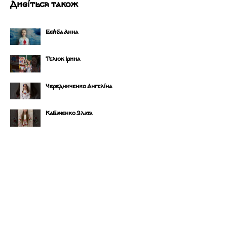
Дивіться також
Бейба Анна
Телюк Ірина
Чередниченко Ангеліна
Кабаченко Злата