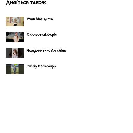
Дивіться також
Рудь Маргарита
Склярова Валерія
Чередниченко Ангеліна
Терзіу Олександр