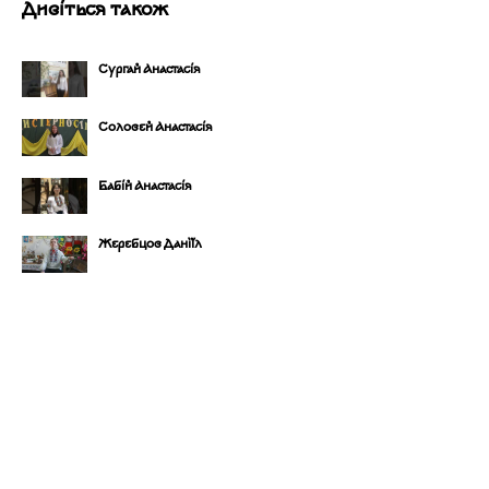
Дивіться також
Сургай Анастасія
Соловей Анастасія
Бабій Анастасія
Жеребцов Даніїл