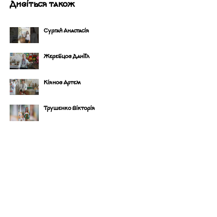
Дивіться також
Сургай Анастасія
Жеребцов Даніїл
Кіянов Артем
Трушенко Вікторія