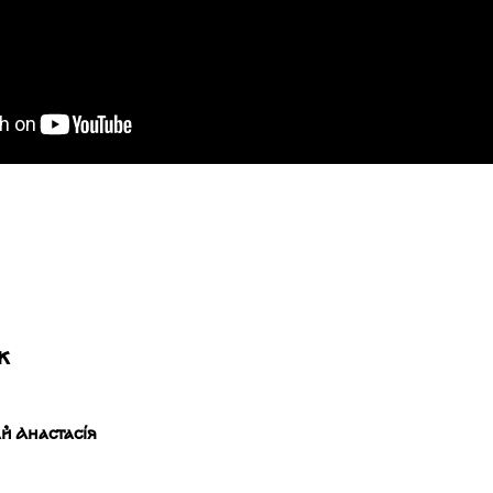
ж
й Анастасія