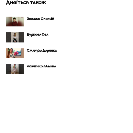
Дивіться також
Зюсько Олексій
Буркова Єва
Смакула Даринка
Левченко Альона