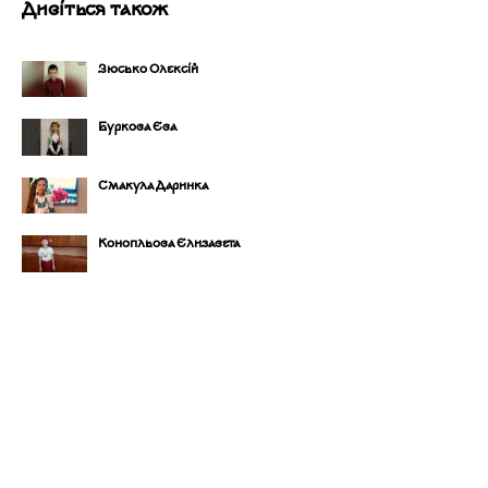
Дивіться також
Зюсько Олексій
Буркова Єва
Смакула Даринка
Конопльова Єлизавета