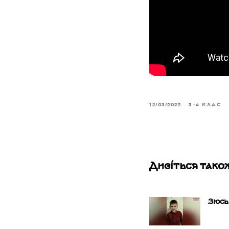
12/03/2022
3-4 КЛАС
Дивіться тако
Зюсь