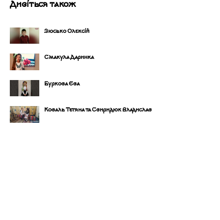
Дивіться також
Зюсько Олексій
Смакула Даринка
Буркова Єва
Коваль Тетяна та Свиридюк Владислав