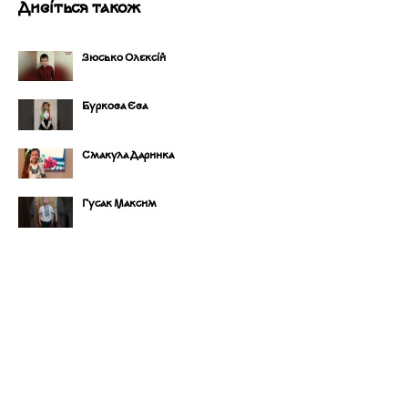
Дивіться також
Зюсько Олексій
Буркова Єва
Смакула Даринка
Гусак Максим