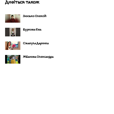
Дивіться також
Зюсько Олексій
Буркова Єва
Смакула Даринка
Жбанова Олександра