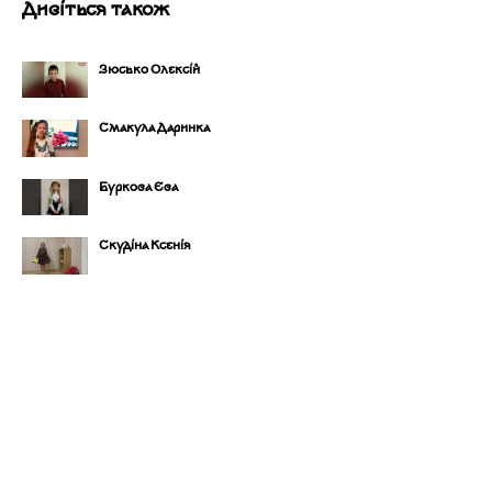
Дивіться також
Зюсько Олексій
Смакула Даринка
Буркова Єва
Скудіна Ксенія