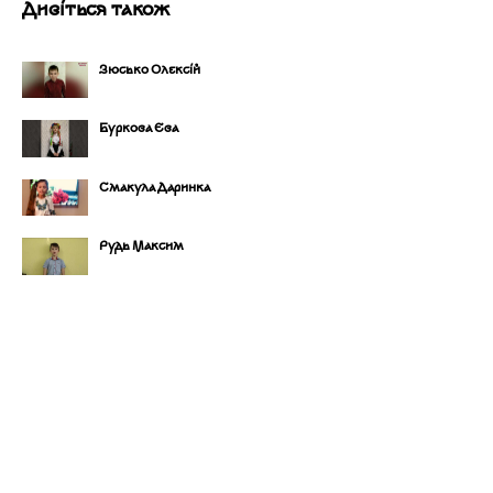
Дивіться також
Зюсько Олексій
Буркова Єва
Смакула Даринка
Рудь Максим