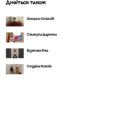
Дивіться також
Зюсько Олексій
Смакула Даринка
Буркова Єва
Скудіна Ксенія