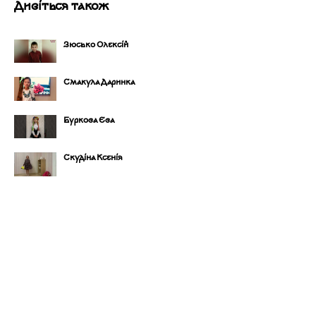
Дивіться також
Зюсько Олексій
Смакула Даринка
Буркова Єва
Скудіна Ксенія