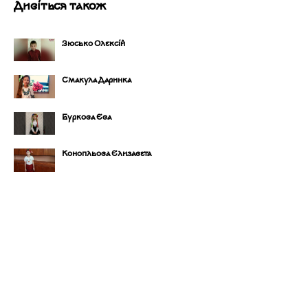
Дивіться також
Зюсько Олексій
Смакула Даринка
Буркова Єва
Конопльова Єлизавета