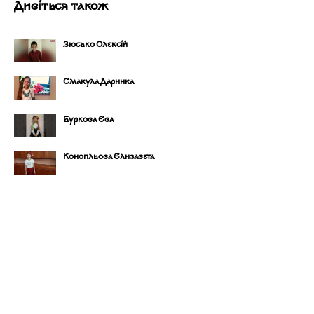
Дивіться також
Зюсько Олексій
Смакула Даринка
Буркова Єва
Конопльова Єлизавета