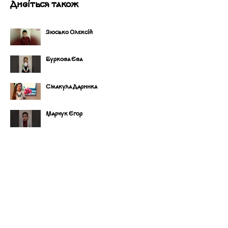
Дивіться також
Зюсько Олексій
Буркова Єва
Смакула Даринка
Марчук Єгор