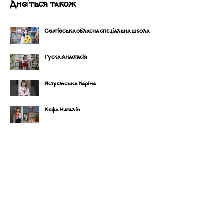
Дивіться також
Сватівська обласна спеціальна школа
Гуска Анастасія
Ястремська Каріна
Кефа Наталія