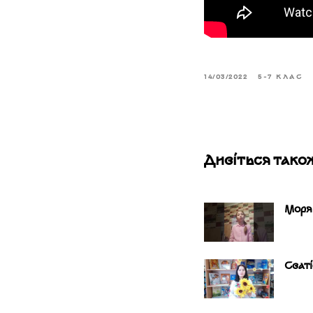
14/03/2022
5-7 КЛАС
Дивіться тако
Моря
Сват