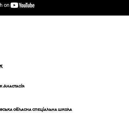
ж
к Анастасія
івська обласна спеціальна школа