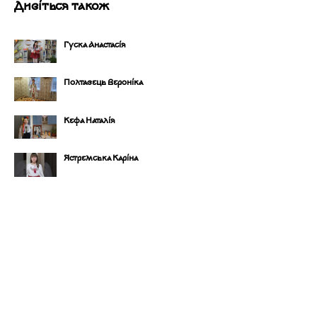
Дивіться також
Гуска Анастасія
Полтавець Вероніка
Кефа Наталія
Ястремська Каріна