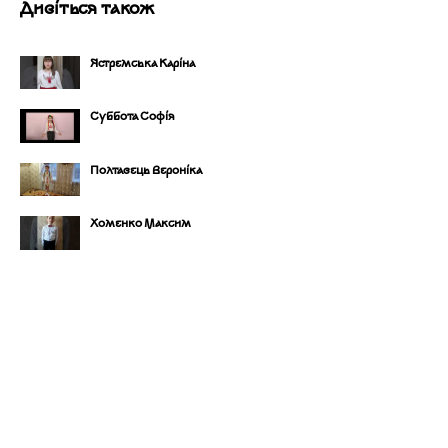
Дивіться також
Ястремська Каріна
Суббота Софія
Полтавець Вероніка
Хоменко Максим