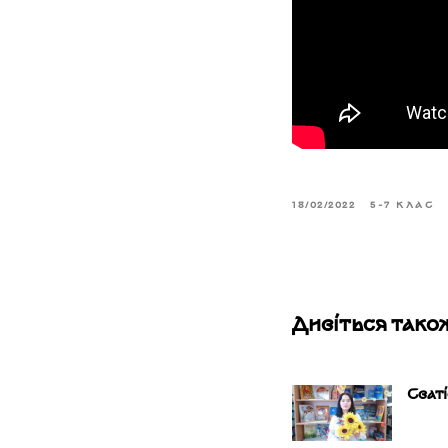
18/02/2022
5-7 КЛАС
Дивіться тако
Сват