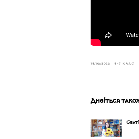
15/02/2022
5-7 КЛАС
Дивіться тако
Сват