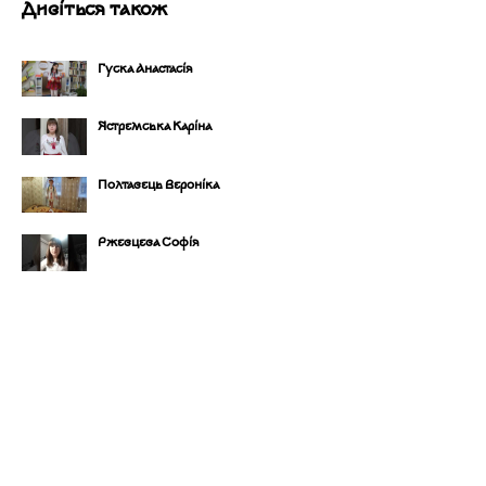
Дивіться також
Гуска Анастасія
Ястремська Каріна
Полтавець Вероніка
Ржевцева Софія