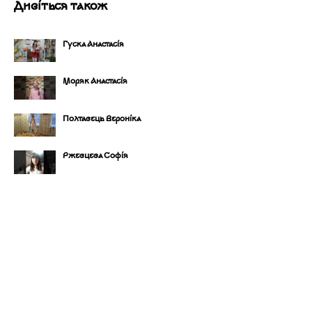
Дивіться також
Гуска Анастасія
Моряк Анастасія
Полтавець Вероніка
Ржевцева Софія