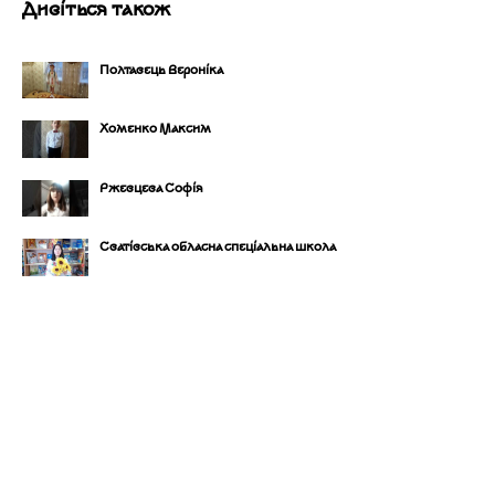
Дивіться також
Полтавець Вероніка
Хоменко Максим
Ржевцева Софія
Сватівська обласна спеціальна школа