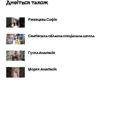
Дивіться також
Ржевцева Софія
Сватівська обласна спеціальна школа
Гуска Анастасія
Моряк Анастасія