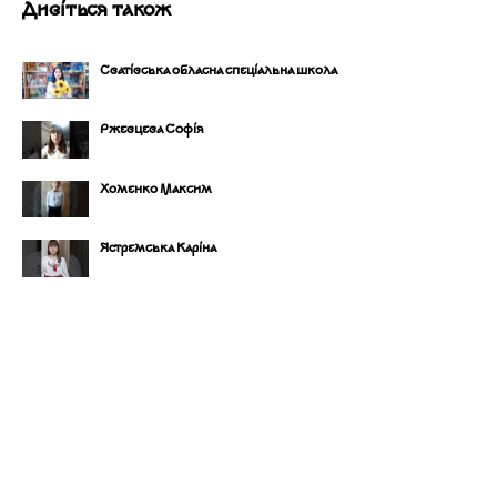
Дивіться також
Сватівська обласна спеціальна школа
Ржевцева Софія
Хоменко Максим
Ястремська Каріна