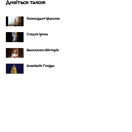
Дивіться також
Комендант Максим
Сищик Ірина
Василенко Вікторія
Анастасія Гиндра