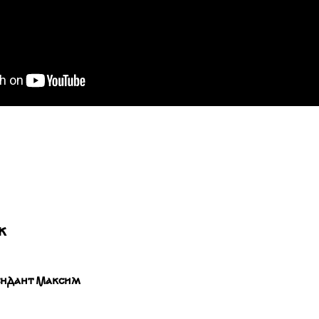
ж
ндант Максим