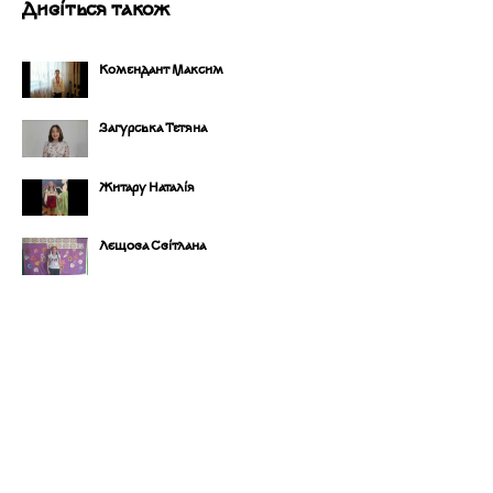
Дивіться також
Комендант Максим
Загурська Тетяна
Житару Наталія
Лєщова Світлана