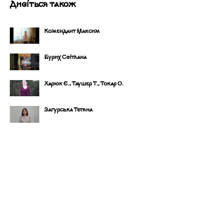
Дивіться також
Комендант Максим
Бурих Світлана
Харюк Є., Таушер Т., Токар О.
Загурська Тетяна