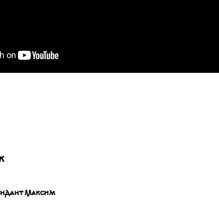
ж
ндант Максим