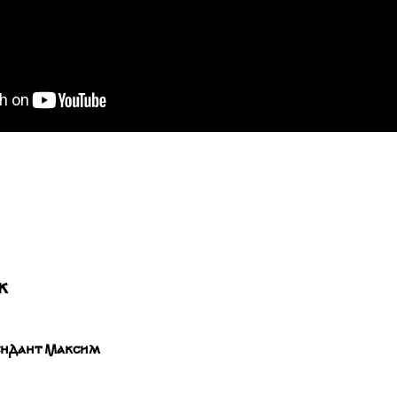
ж
ндант Максим